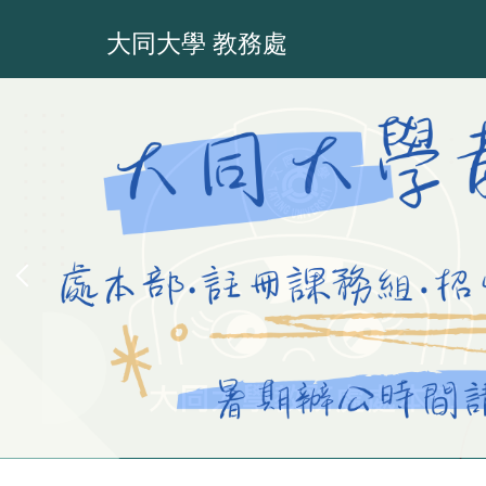
跳
到
大同大學 教務處
主
要
內
容
區