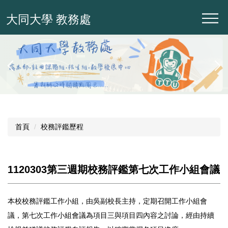
跳
大同大學 教務處
到
主
要
內
容
區
首頁
校務評鑑歷程
1120303第三週期校務評鑑第七次工作小組會議
本校校務評鑑工作小組，由吳副校長主持，定期召開工作小組會
議，第七次工作小組會議為項目三與項目四內容之討論，經由持續