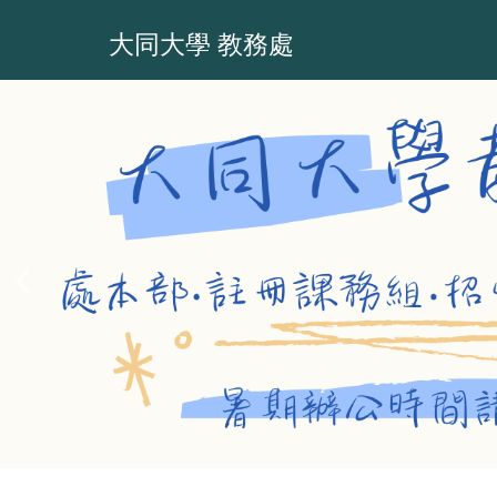
跳
到
大同大學 教務處
主
要
內
容
區