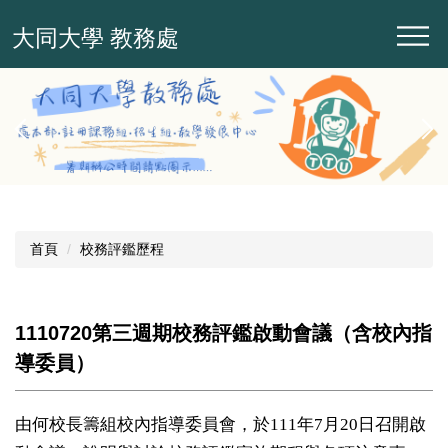
跳
大同大學 教務處
到
主
要
內
容
區
首頁
校務評鑑歷程
1110720第三週期校務評鑑啟動會議（含校內指
導委員）
由何校長籌組校內指導委員會，於111年7月20日召開啟