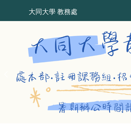
跳
到
大同大學 教務處
主
要
內
容
區