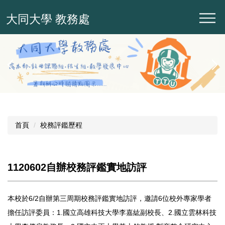
跳
大同大學 教務處
到
主
要
內
容
區
首頁
校務評鑑歷程
1120602自辦校務評鑑實地訪評
本校於6/2自辦第三周期校務評鑑實地訪評，邀請6位校外專家學者
擔任訪評委員：1.國立高雄科技大學李嘉紘副校長、2.國立雲林科技