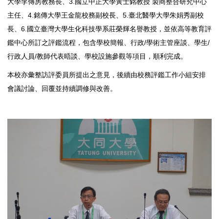
大學李傳房教務長、3.國立中正大學黃士銘教授 製商整合研究中心
主任、4.銘傳大學王金龍校務副校長、5.臺北醫學大學朱娟秀副校
長、6.國立臺灣大學生化科技學系莊榮輝名譽教授，並依高等教育評
鑑中心所訂之評鑑流程，包含學校簡報、行政/學術主管座談、學生/
行政人員/教師代表晤談、學校設施參觀等項目，順利完成。
本校亦彙整訪評委員所提出之意見，後續由校務評鑑工作小組安排
會議討論、回覆並持續調修與改善。